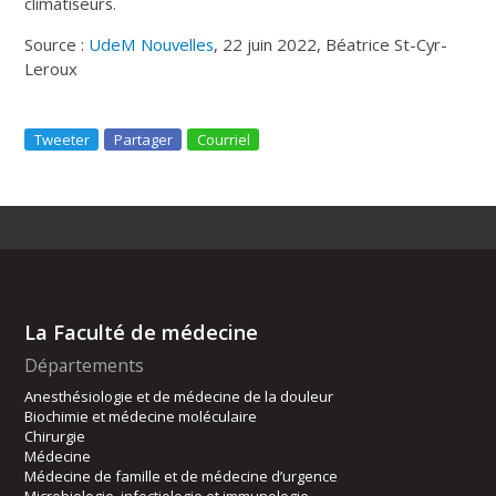
climatiseurs.
Source :
UdeM Nouvelles
, 22 juin 2022, Béatrice St-Cyr-
Leroux
Tweeter
Partager
Courriel
La Faculté de médecine
Départements
Anesthésiologie et de médecine de la douleur
Biochimie et médecine moléculaire
Chirurgie
Médecine
Médecine de famille et de médecine d’urgence
Microbiologie, infectiologie et immunologie