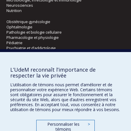
Neurosciences
Nutrition
Obstétrique-gynécologie
Ophtalmologie
Pathologie et biologie cellulaire
Pharmacologie et physiologie
Pédiatrie
Psychiatrie et d’addictologie
Radiologie, radio-oncologie et médecine nucléaire
L’UdeM reconnaît l’importance de
Écoles
respecter la vie privée
Kinésiologie et des sciences de l’activité physique
L’utilisation de témoins nous permet d’améliorer et de
Orthophonie et audiologie
personnaliser votre expérience Web. Certains témoins
Réadaptation
sont obligatoires pour assurer le fonctionnement et la
sécurité du site Web, alors que d’autres enregistrent vos
préférences. En acceptant tout, vous consentez à notre
Directions
utilisation de témoins pour mieux répondre à vos besoins.
DPC
CPASS
Personnaliser les
>
Éthique clinique
témoins