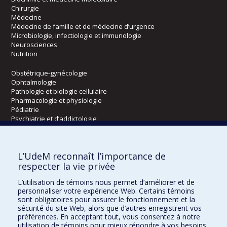
Chirurgie
Médecine
Médecine de famille et de médecine d’urgence
Microbiologie, infectiologie et immunologie
Neurosciences
Nutrition
Obstétrique-gynécologie
Ophtalmologie
Pathologie et biologie cellulaire
Pharmacologie et physiologie
Pédiatrie
Psychiatrie et d’addictologie
Radiologie, radio-oncologie et médecine nucléaire
L’UdeM reconnaît l’importance de
Écoles
respecter la vie privée
Kinésiologie et des sciences de l’activité physique
L’utilisation de témoins nous permet d’améliorer et de
Orthophonie et audiologie
personnaliser votre expérience Web. Certains témoins
Réadaptation
sont obligatoires pour assurer le fonctionnement et la
sécurité du site Web, alors que d’autres enregistrent vos
préférences. En acceptant tout, vous consentez à notre
Directions
utilisation de témoins pour mieux répondre à vos besoins.