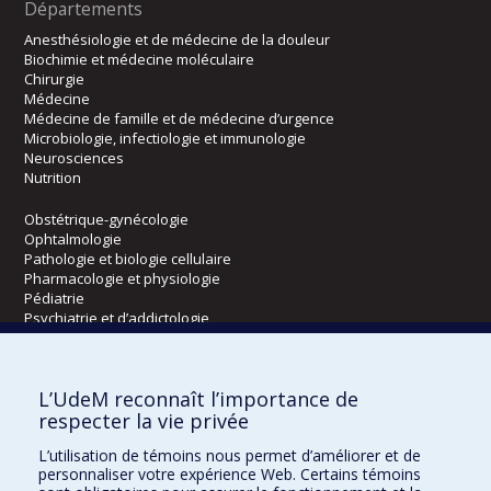
Départements
Anesthésiologie et de médecine de la douleur
Biochimie et médecine moléculaire
Chirurgie
Médecine
Médecine de famille et de médecine d’urgence
Microbiologie, infectiologie et immunologie
Neurosciences
Nutrition
Obstétrique-gynécologie
Ophtalmologie
Pathologie et biologie cellulaire
Pharmacologie et physiologie
Pédiatrie
Psychiatrie et d’addictologie
Radiologie, radio-oncologie et médecine nucléaire
L’UdeM reconnaît l’importance de
Écoles
respecter la vie privée
Kinésiologie et des sciences de l’activité physique
L’utilisation de témoins nous permet d’améliorer et de
Orthophonie et audiologie
personnaliser votre expérience Web. Certains témoins
Réadaptation