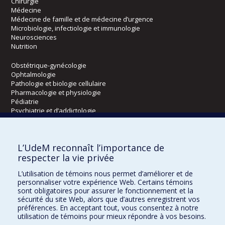
Chirurgie
Médecine
Médecine de famille et de médecine d’urgence
Microbiologie, infectiologie et immunologie
Neurosciences
Nutrition
Obstétrique-gynécologie
Ophtalmologie
Pathologie et biologie cellulaire
Pharmacologie et physiologie
Pédiatrie
Psychiatrie et d’addictologie
Radiologie, radio-oncologie et médecine nucléaire
L’UdeM reconnaît l’importance de
Écoles
respecter la vie privée
Kinésiologie et des sciences de l’activité physique
L’utilisation de témoins nous permet d’améliorer et de
Orthophonie et audiologie
personnaliser votre expérience Web. Certains témoins
Réadaptation
sont obligatoires pour assurer le fonctionnement et la
sécurité du site Web, alors que d’autres enregistrent vos
préférences. En acceptant tout, vous consentez à notre
Directions
utilisation de témoins pour mieux répondre à vos besoins.
DPC