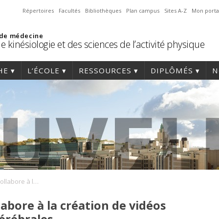
Répertoires
Facultés
Bibliothèques
Plan campus
Sites A-Z
Mon porta
 de médecine
e kinésiologie et des sciences de l’activité physique
HE
L’ÉCOLE
RESSOURCES
DIPLÔMÉS
N
Gabrielle Cadotte collabore à la création de vidéos sur les commotions cérébrales
labore à la création de vidéos