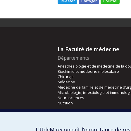
Tweeter
Partager
Courriel
La Faculté de médecine
Départements
Anesthésiologie et de médecine de la do
Biochimie et médecine moléculaire
Chirurgie
Médecine
Médecine de famille et de médecine d’ur
Microbiologie, infectiologie et immunolog
Neurosciences
Nutrition
Écoles
Kinésiologie et des sciences de l’activité
L’UdeM reconnaît l’importance de resp
Orthophonie et audiologie