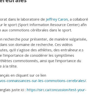
érébrales
orat dans le laboratoire de
Jeffrey Caron
, a collaboré
r le sport (Sport Information Resource Center) afin
on aux commotions cérébrales dans le sport.
en recherche pour présenter, de manière vulgarisée,
s dans son domaine de recherche. Ces vidéos
tes, qu’il s’agisse des athlètes, des entraîneur.e.s
re l’importance de considérer les symptômes
thlètes commotionnés, ainsi que l’importance du
e à la tête.
nçais en cliquant sur ce lien
z-vos-connaissances-sur-les-commotions-cerebrales/
.
glais juste ici :
https://sirc.ca/concussion/test-your-