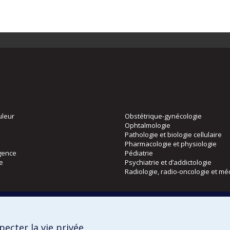
uleur
Obstétrique-gynécologie
Ophtalmologie
Pathologie et biologie cellulaire
Pharmacologie et physiologie
gence
Pédiatrie
ie
Psychiatrie et d’addictologie
Radiologie, radio-oncologie et mé
Directions
 physique
DPC
ecter la vie privée
CPASS