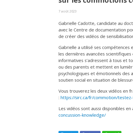
sur les commotions c
7 août 2023
Gabrielle Cadotte, candidate au doct
avec le Centre de documentation pou
de créer des vidéos de sensibilisati
Gabrielle a utilisé ses compétences 
les dernières avancées scientifique
informatives s’adressent à tous et tou
ou des parents et mettent en lumiè
psychologiques et émotionnels des a
soutien social en situation de blessur
Vous trouverez les deux vidéos en fra
:
https://sirc.ca/fr/commotion/teste
Les vidéos sont aussi disponibles en an
concussion-knowledge/