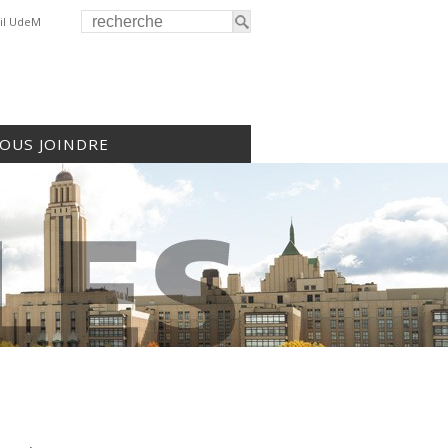
il UdeM
OUS JOINDRE