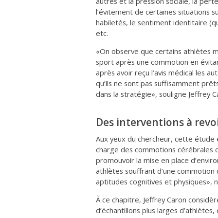
autres et la pression sociale, la pert
l’évitement de certaines situations su
habiletés, le sentiment identitaire (qu
etc.
«On observe que certains athlètes m
sport après une commotion en évitan
après avoir reçu l’avis médical les a
qu’ils ne sont pas suffisamment prêts 
dans la stratégie», souligne Jeffrey C
Des interventions à revo
Aux yeux du chercheur, cette étude e
charge des commotions cérébrales da
promouvoir la mise en place d’envir
athlètes souffrant d’une commotion 
aptitudes cognitives et physiques», no
À ce chapitre, Jeffrey Caron consid
d’échantillons plus larges d’athlètes,