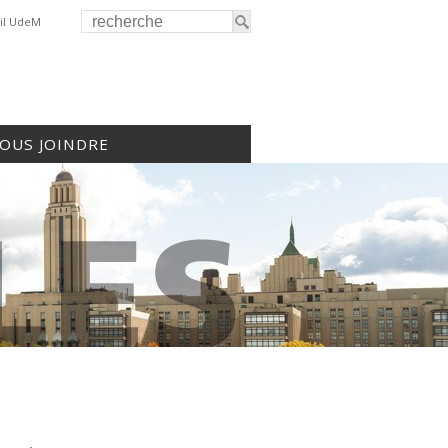
il UdeM
OUS JOINDRE