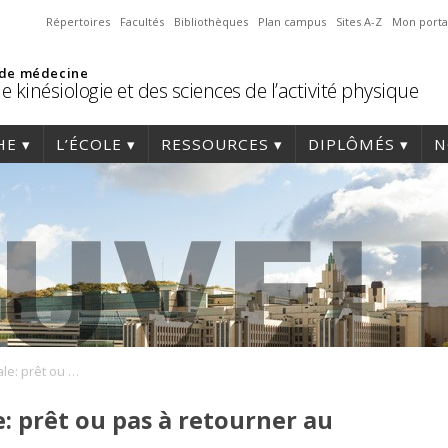
Répertoires
Facultés
Bibliothèques
Plan campus
Sites A-Z
Mon porta
 de médecine
e kinésiologie et des sciences de l’activité physique
HE
L’ÉCOLE
RESSOURCES
DIPLÔMÉS
N
Commotion cérébrale: prêt ou pas à retourner au jeu?
 prêt ou pas à retourner au