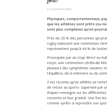
jeu?
21 septembre 2023
Physiques, comportementaux, psyc
que les athlètes sont prêts (ou n
sont plus complexes qu’on pourrait
Près de 20 % des personnes qui pra
rugby subissent une commotion céréb
représentent jusqu’à 44 % de toutes
Provoquée par un coup direct ou indir
corps, une commotion cérébrale liée
plusieurs des symptômes suivants: mau
l’équilibre, de la mémoire ou du somm
Il est reconnu qu’un athlète se reme
de retour au sport». Supervisé par u
étapes renseigne sur les différentes
ressentis et leur gravité. Une fois le
comme «prêt» à reprendre son spor