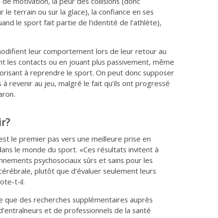
e de motivation, la peur des collisions (donc
r le terrain ou sur la glace), la confiance en ses
and le sport fait partie de l’identité de l’athlète),
odifient leur comportement lors de leur retour au
t les contacts ou en jouant plus passivement, même
utorisant à reprendre le sport. On peut donc supposer
à revenir au jeu, malgré le fait qu’ils ont progressé
aron.
ir?
st le premier pas vers une meilleure prise en
ns le monde du sport. «Ces résultats invitent à
onnements psychosociaux sûrs et sains pour les
cérébrale, plutôt que d’évaluer seulement leurs
te-t-il.
ère que des recherches supplémentaires auprès
 d’entraîneurs et de professionnels de la santé