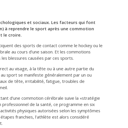
hologiques et sociaux. Les facteurs qui font
on) à reprendre le sport après une commotion
 le croire.
tiquent des sports de contact comme le hockey ou le
rale au cours d’une saison. Et les commotions
 les blessures causées par ces sports.
ect au visage, à la tête ou à une autre partie du
 au sport se manifeste généralement par un ou
x de tête, irritabilité, fatigue, troubles de
eil.
ttant d’une commotion cérébrale suive la «stratégie
n professionnel de la santé, ce programme en six
 activités physiques autorisées selon les symptômes
s étapes franchies, l’athlète est alors considéré
t.