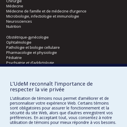
Chirurgie
Médecine
Médecine de famille et de médecine d’urgence
Microbiologie, infectiologie et immunologie
Neurosciences
Nutrition
Obstétrique-gynécologie
Ophtalmologie
Pathologie et biologie cellulaire
Pharmacologie et physiologie
Pédiatrie
Psychiatrie et d’addictologie
Radiologie, radio-oncologie et médecine nucléaire
L’UdeM reconnaît l’importance de
Écoles
respecter la vie privée
Kinésiologie et des sciences de l’activité physique
L’utilisation de témoins nous permet d’améliorer et de
Orthophonie et audiologie
personnaliser votre expérience Web. Certains témoins
Réadaptation
sont obligatoires pour assurer le fonctionnement et la
sécurité du site Web, alors que d’autres enregistrent vos
préférences. En acceptant tout, vous consentez à notre
Directions
utilisation de témoins pour mieux répondre à vos besoins.
DPC