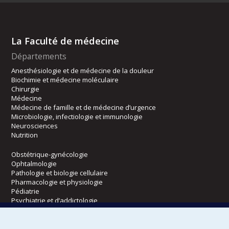
La Faculté de médecine
Départements
Anesthésiologie et de médecine de la douleur
Biochimie et médecine moléculaire
Chirurgie
Médecine
Médecine de famille et de médecine d’urgence
Microbiologie, infectiologie et immunologie
Neurosciences
Nutrition
Obstétrique-gynécologie
Ophtalmologie
Pathologie et biologie cellulaire
Pharmacologie et physiologie
Pédiatrie
Psychiatrie et d’addictologie
Radiologie, radio-oncologie et médecine nucléaire