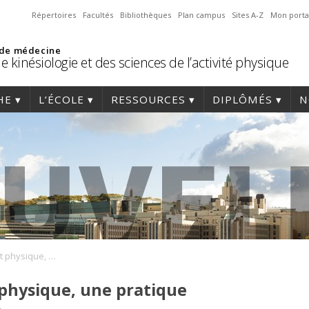
Répertoires
Facultés
Bibliothèques
Plan campus
Sites A-Z
Mon porta
 de médecine
e kinésiologie et des sciences de l’activité physique
HE
L’ÉCOLE
RESSOURCES
DIPLÔMÉS
N
Le conditionnement physique, une pratique relativement récente
physique, une pratique