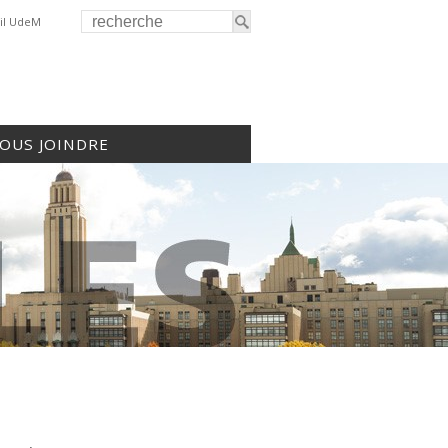
il UdeM
OUS JOINDRE