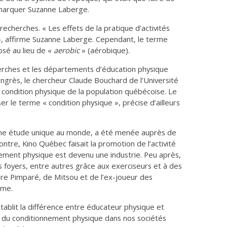
remarquer Suzanne Laberge.
echerches. « Les effets de la pratique d’activités
», affirme Suzanne Laberge. Cependant, le terme
osé au lieu de «
aerobic
» (aérobique).
erches et les départements d’éducation physique
ngrès, le chercheur Claude Bouchard de l’Université
 condition physique de la population québécoise. Le
ser le terme « condition physique », précise d’ailleurs
 une étude unique au monde, a été menée auprès de
tre, Kino Québec faisait la promotion de l’activité
ement physique est devenu une industrie. Peu après,
s foyers, entre autres grâce aux exerciseurs et à des
ire Pimparé, de Mitsou et de l’ex-joueur des
rme.
tablit la différence entre éducateur physique et
tat du conditionnement physique dans nos sociétés