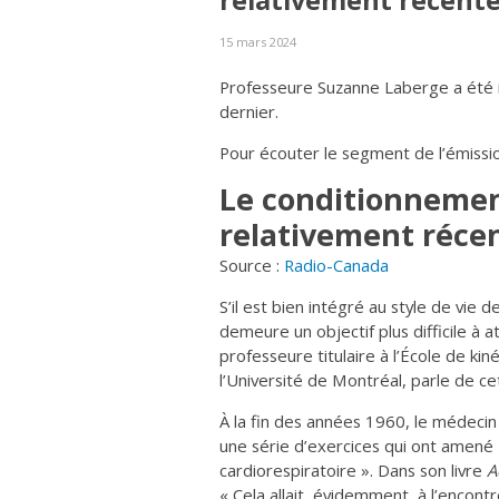
relativement récent
15 mars 2024
Professeure Suzanne Laberge a été i
dernier.
Pour écouter le segment de l’émission
Le conditionnemen
relativement réce
Source :
Radio-Canada
S’il est bien intégré au style de vie
demeure un objectif plus difficile à 
professeure titulaire à l’École de kin
l’Université de Montréal, parle de ce
À la fin des années 1960, le médeci
une série d’exercices qui ont amené
cardiorespiratoire ». Dans son livre
A
« Cela allait, évidemment, à l’encont