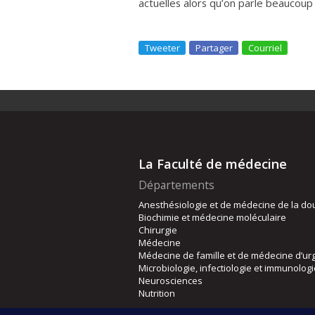
actuelles alors qu’on parle beaucoup
Tweeter
Partager
Courriel
La Faculté de médecine
Départements
Anesthésiologie et de médecine de la do
Biochimie et médecine moléculaire
Chirurgie
Médecine
Médecine de famille et de médecine d’ur
Microbiologie, infectiologie et immunolog
Neurosciences
Nutrition