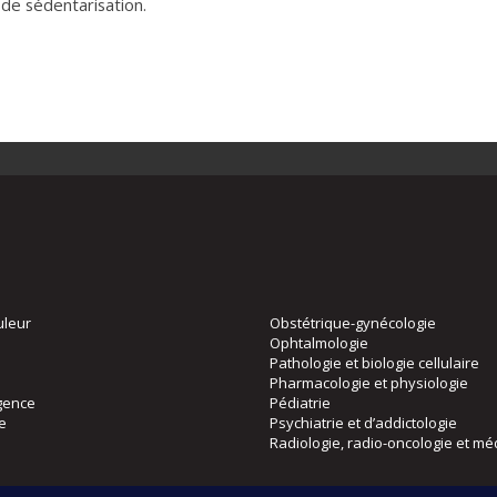
 de sédentarisation.
uleur
Obstétrique-gynécologie
Ophtalmologie
Pathologie et biologie cellulaire
Pharmacologie et physiologie
gence
Pédiatrie
ie
Psychiatrie et d’addictologie
Radiologie, radio-oncologie et mé