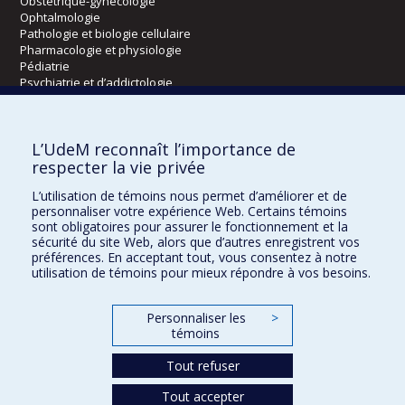
Obstétrique-gynécologie
Ophtalmologie
Pathologie et biologie cellulaire
Pharmacologie et physiologie
Pédiatrie
Psychiatrie et d’addictologie
Radiologie, radio-oncologie et médecine nucléaire
L’UdeM reconnaît l’importance de
Écoles
respecter la vie privée
Kinésiologie et des sciences de l’activité physique
L’utilisation de témoins nous permet d’améliorer et de
Orthophonie et audiologie
personnaliser votre expérience Web. Certains témoins
Réadaptation
sont obligatoires pour assurer le fonctionnement et la
sécurité du site Web, alors que d’autres enregistrent vos
préférences. En acceptant tout, vous consentez à notre
Directions
utilisation de témoins pour mieux répondre à vos besoins.
DPC
CPASS
Personnaliser les
>
Éthique clinique
témoins
Tout refuser
Tout accepter