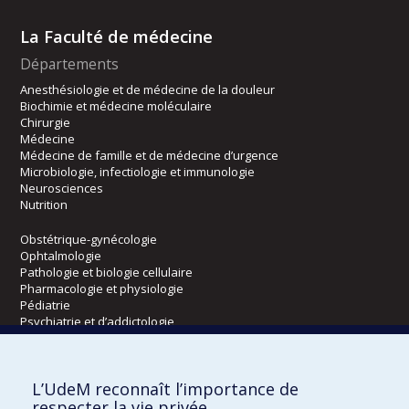
La Faculté de médecine
Départements
Anesthésiologie et de médecine de la douleur
Biochimie et médecine moléculaire
Chirurgie
Médecine
Médecine de famille et de médecine d’urgence
Microbiologie, infectiologie et immunologie
Neurosciences
Nutrition
Obstétrique-gynécologie
Ophtalmologie
Pathologie et biologie cellulaire
Pharmacologie et physiologie
Pédiatrie
Psychiatrie et d’addictologie
Radiologie, radio-oncologie et médecine nucléaire
L’UdeM reconnaît l’importance de
Écoles
respecter la vie privée