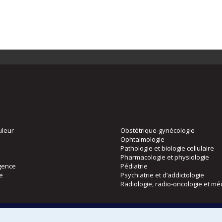
uleur
Obstétrique-gynécologie
Ophtalmologie
Pathologie et biologie cellulaire
Pharmacologie et physiologie
gence
Pédiatrie
ie
Psychiatrie et d’addictologie
Radiologie, radio-oncologie et mé
Directions