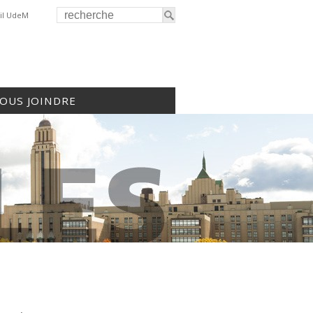
il UdeM
OUS JOINDRE