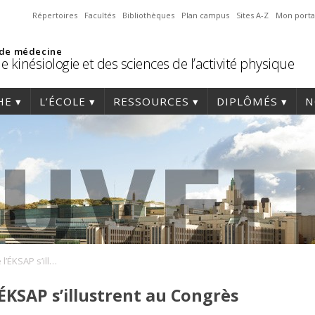
Répertoires
Facultés
Bibliothèques
Plan campus
Sites A-Z
Mon porta
 de médecine
e kinésiologie et des sciences de l’activité physique
HE
L’ÉCOLE
RESSOURCES
DIPLÔMÉS
N
Trois étudiantes de l’ÉKSAP s’illustrent au Congrès de l’AQSAP
’ÉKSAP s’illustrent au Congrès