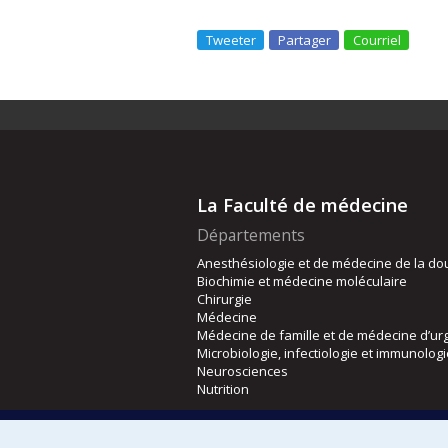
Tweeter
Partager
Courriel
La Faculté de médecine
Départements
Anesthésiologie et de médecine de la do
Biochimie et médecine moléculaire
Chirurgie
Médecine
Médecine de famille et de médecine d’ur
Microbiologie, infectiologie et immunolog
Neurosciences
Nutrition
Écoles