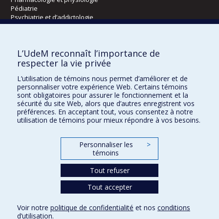
Pédiatrie
Psychiatrie et d’addictologie
Radiologie, radio-oncologie et médecine nucléaire
L’UdeM reconnaît l’importance de
Écoles
respecter la vie privée
Kinésiologie et des sciences de l’activité physique
L’utilisation de témoins nous permet d’améliorer et de
Orthophonie et audiologie
personnaliser votre expérience Web. Certains témoins
Réadaptation
sont obligatoires pour assurer le fonctionnement et la
sécurité du site Web, alors que d’autres enregistrent vos
préférences. En acceptant tout, vous consentez à notre
Directions
utilisation de témoins pour mieux répondre à vos besoins.
DPC
CPASS
Personnaliser les
>
Éthique clinique
témoins
Tout refuser
Tout accepter
Voir notre
politique de confidentialité
et nos
conditions
Confidentialité
Conditions d’utilisation
Paramètres des témoins
d’utilisation
.