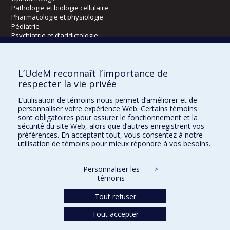
Pathologie et biologie cellulaire
Pharmacologie et physiologie
Pédiatrie
Psychiatrie et d’addictologie
Radiologie, radio-oncologie et médecine nucléaire
L’UdeM reconnaît l’importance de
Écoles
respecter la vie privée
Kinésiologie et des sciences de l’activité physique
L’utilisation de témoins nous permet d’améliorer et de
Orthophonie et audiologie
personnaliser votre expérience Web. Certains témoins
Réadaptation
sont obligatoires pour assurer le fonctionnement et la
sécurité du site Web, alors que d’autres enregistrent vos
préférences. En acceptant tout, vous consentez à notre
Directions
utilisation de témoins pour mieux répondre à vos besoins.
DPC
CPASS
Personnaliser les
>
Éthique clinique
témoins
Tout refuser
Tout accepter