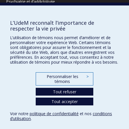
Psychiatrie et d’addictologie
Radiologie, radio-oncologie et médecine nucléaire
L’UdeM reconnaît l’importance de
Écoles
respecter la vie privée
Kinésiologie et des sciences de l’activité physique
L’utilisation de témoins nous permet d’améliorer et de
Orthophonie et audiologie
personnaliser votre expérience Web. Certains témoins
Réadaptation
sont obligatoires pour assurer le fonctionnement et la
sécurité du site Web, alors que d’autres enregistrent vos
préférences. En acceptant tout, vous consentez à notre
Directions
utilisation de témoins pour mieux répondre à vos besoins.
DPC
CPASS
Personnaliser les
>
Éthique clinique
témoins
Tout refuser
Tout accepter
Voir notre
politique de confidentialité
et nos
conditions
Confidentialité
Conditions d’utilisation
Paramètres des témoins
d’utilisation
.