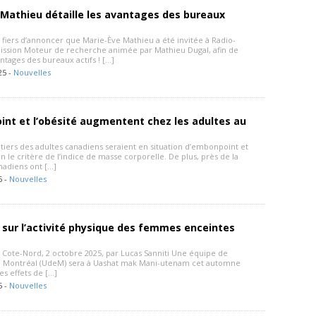
Mathieu détaille les avantages des bureaux
iers d’annoncer que Marie-Ève Mathieu a été invitée à Radio-
mission Moteur de recherche animée par Mathieu Dugal, afin de
ntages des bureaux actifs ! […]
25 -
Nouvelles
nt et l’obésité augmentent chez les adultes au
tiers des adultes canadiens seraient en situation d’embonpoint et
on le critère de l’indice de masse corporelle. De plus, près de la
nadiens ont […]
5 -
Nouvelles
sur l’activité physique des femmes enceintes
– Cote-Nord, 2 octobre 2025, par Lucas Sanniti Une équipe de
de Montréal (UdeM) sera à Uashat mak Mani-utenam cet automne
es effets de […]
5 -
Nouvelles