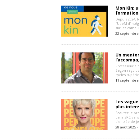
Mon Kin: u
formation
Depuis 2024,
l’UdeM d’intég
sur les campu
22 septembre
Un mentora
l’accompa
Professeur à l
Begon reçoit 
cycles supérie
11 septembre
Les vagues
plus inten
Écoutez le pr
de la SRC ven
d’entrée de je
28 août 2025 -