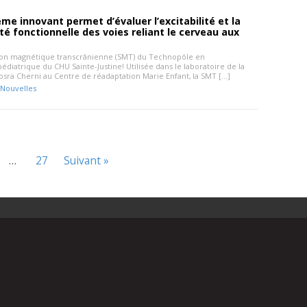
me innovant permet d’évaluer l’excitabilité et la
té fonctionnelle des voies reliant le cerveau aux
tion magnétique transcrânienne (SMT) du Technopôle en
édiatrique du CHU Sainte-Justine! Utilisée dans le laboratoire de la
sra Cherni au Centre de réadaptation Marie Enfant, la SMT […]
Nouvelles
…
27
Suivant »