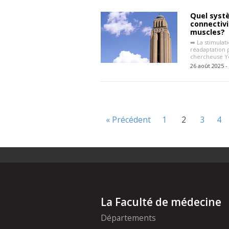
Quel systè
connectivi
muscles?
➡️ La stimula
réadaptation p
chercheuse Yo
26 août 2025 -
« Précédent
1
2
3
4
La Faculté de médecine
Départements