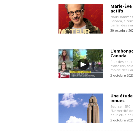
Marie-Ève 
actifs
Nous sommes f
Canada, à l’é
parler des ava
30 octobre 20
L’embonpoi
Canada
Plus des deux 
d’obésité, sel
moitié des Ca
3 octobre 202
Une étude 
innues
Source : SRC 
l’Université 
pour étudier l
3 octobre 202