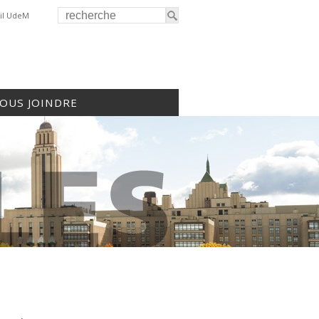
il UdeM
OUS JOINDRE