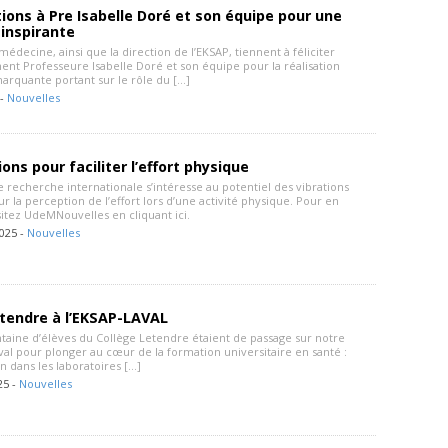
ations à Pre Isabelle Doré et son équipe pour une
inspirante
médecine, ainsi que la direction de l’EKSAP, tiennent à féliciter
nt Professeure Isabelle Doré et son équipe pour la réalisation
arquante portant sur le rôle du […]
 -
Nouvelles
ions pour faciliter l’effort physique
 recherche internationale s’intéresse au potentiel des vibrations
r la perception de l’effort lors d’une activité physique. Pour en
isitez UdeMNouvelles en cliquant ici.
025 -
Nouvelles
etendre à l’EKSAP-LAVAL
ntaine d’élèves du Collège Letendre étaient de passage sur notre
al pour plonger au cœur de la formation universitaire en santé :
 dans les laboratoires […]
25 -
Nouvelles