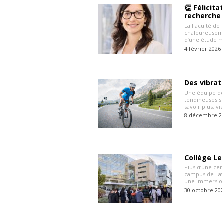
👏 Félicit
recherche 
La Faculté de 
chaleureuseme
d’une étude m
4 février 2026
Des vibrat
Une équipe de
tendineuses su
savoir plus, v
8 décembre 2
Collège L
Plus d’une ce
campus de Lav
une immersion
30 octobre 20