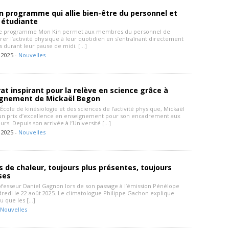
n programme qui allie bien-être du personnel et
 étudiante
 le programme Mon Kin permet aux membres du personnel de
rer l’activité physique à leur quotidien en s’entraînant directement
s durant leur pause de midi. […]
 2025 -
Nouvelles
t inspirant pour la relève en science grâce à
gnement de Mickaël Begon
’École de kinésiologie et des sciences de l’activité physique, Mickaël
un prix d’excellence en enseignement pour son encadrement aux
urs. Depuis son arrivée à l’Université […]
 2025 -
Nouvelles
 de chaleur, toujours plus présentes, toujours
ses
ofesseur Daniel Gagnon lors de son passage à l’émission Pénélope
dredi le 22 août 2025. Le climatologue Philippe Gachon explique
u que les […]
Nouvelles