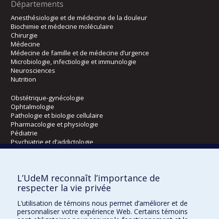
Départements
Anesthésiologie et de médecine de la douleur
Biochimie et médecine moléculaire
Chirurgie
Médecine
Médecine de famille et de médecine d’urgence
Microbiologie, infectiologie et immunologie
Neurosciences
Nutrition
Obstétrique-gynécologie
Ophtalmologie
Pathologie et biologie cellulaire
Pharmacologie et physiologie
Pédiatrie
Psychiatrie et d’addictologie
Radiologie, radio-oncologie et médecine nucléaire
L’UdeM reconnaît l’importance de
Écoles
respecter la vie privée
Kinésiologie et des sciences de l’activité physique
L’utilisation de témoins nous permet d’améliorer et de
Orthophonie et audiologie
personnaliser votre expérience Web. Certains témoins
Réadaptation