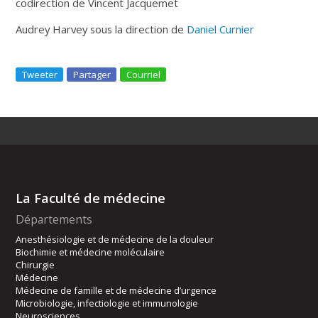
codirection de Vincent Jacquemet
Audrey Harvey sous la direction de
Daniel Curnier
Tweeter
Partager
Courriel
La Faculté de médecine
Départements
Anesthésiologie et de médecine de la douleur
Biochimie et médecine moléculaire
Chirurgie
Médecine
Médecine de famille et de médecine d’urgence
Microbiologie, infectiologie et immunologie
Neurosciences