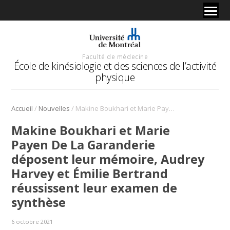
Faculté de médecine
École de kinésiologie et des sciences de l’activité
physique
/
/
Accueil
Nouvelles
Makine Boukhari et Marie Payen De La Garanderie déposent leur mémoire, Audrey Harvey et Émilie Bertrand réussissent leur examen de synthèse
Makine Boukhari et Marie
Payen De La Garanderie
déposent leur mémoire, Audrey
Harvey et Émilie Bertrand
réussissent leur examen de
synthèse
6 octobre 2021