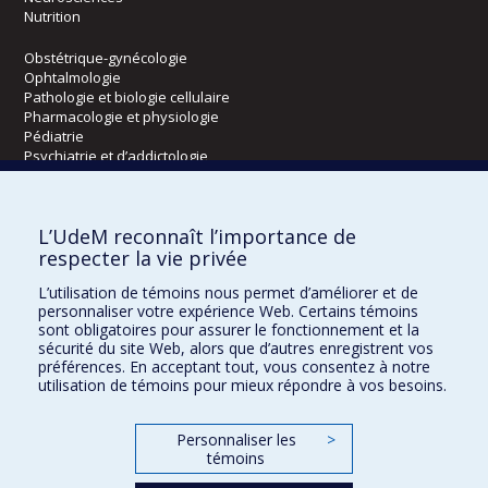
Nutrition
Obstétrique-gynécologie
Ophtalmologie
Pathologie et biologie cellulaire
Pharmacologie et physiologie
Pédiatrie
Psychiatrie et d’addictologie
Radiologie, radio-oncologie et médecine nucléaire
L’UdeM reconnaît l’importance de
Écoles
respecter la vie privée
Kinésiologie et des sciences de l’activité physique
L’utilisation de témoins nous permet d’améliorer et de
Orthophonie et audiologie
personnaliser votre expérience Web. Certains témoins
Réadaptation
sont obligatoires pour assurer le fonctionnement et la
sécurité du site Web, alors que d’autres enregistrent vos
préférences. En acceptant tout, vous consentez à notre
Directions
utilisation de témoins pour mieux répondre à vos besoins.
DPC
CPASS
Personnaliser les
>
Éthique clinique
témoins