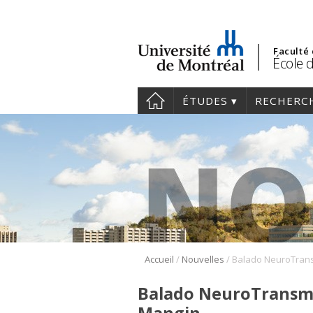
Faculté
École d
ÉTUDES
RECHERC
/
/
Accueil
Nouvelles
Balado NeuroTransmi