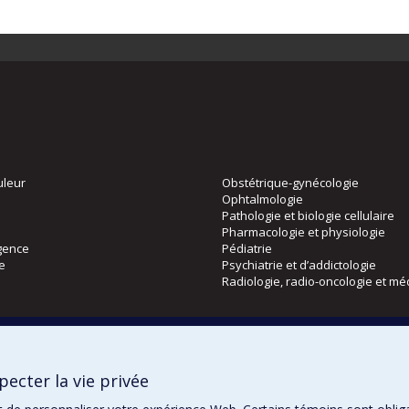
uleur
Obstétrique-gynécologie
Ophtalmologie
Pathologie et biologie cellulaire
Pharmacologie et physiologie
gence
Pédiatrie
ie
Psychiatrie et d’addictologie
Radiologie, radio-oncologie et mé
Directions
 physique
DPC
ecter la vie privée
CPASS
Éthique clinique