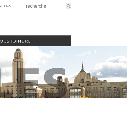
il UdeM
OUS JOINDRE