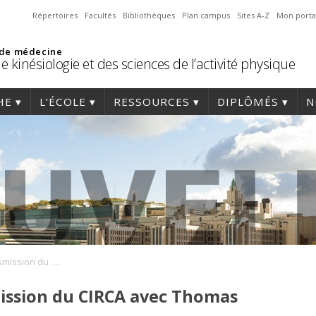
Répertoires
Facultés
Bibliothèques
Plan campus
Sites A-Z
Mon porta
 de médecine
e kinésiologie et des sciences de l’activité physique
HE
L’ÉCOLE
RESSOURCES
DIPLÔMÉS
N
Balado NeuroTransmission du CIRCA avec Thomas Mangin
ssion du CIRCA avec Thomas