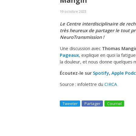
Mangin
19 octobre 2023
Le Centre interdisciplinaire de rec
très heureux de partager le tout p
NeuroTransmission !
Une discussion avec
Thomas Mangi
Pageaux
, explique en quoi la fatigu
la douleur, et nous donne quelques 
Écoutez-le sur
Spotify
,
Apple Podc
Source : infolettre du
CIRCA
Tweeter
Partager
Courriel