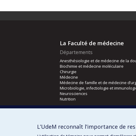
La Faculté de médecine
Départements
Anesthésiologie et de médecine de la do
Biochimie et médecine moléculaire
Chirurgie
Médecine
Médecine de famille et de médecine d’ur
Microbiologie, infectiologie et immunolog
Neurosciences
Nutrition
Écoles
Kinésiologie et des sciences de l’activité
L’UdeM reconnaît l’importance de resp
Orthophonie et audiologie
Réadaptation