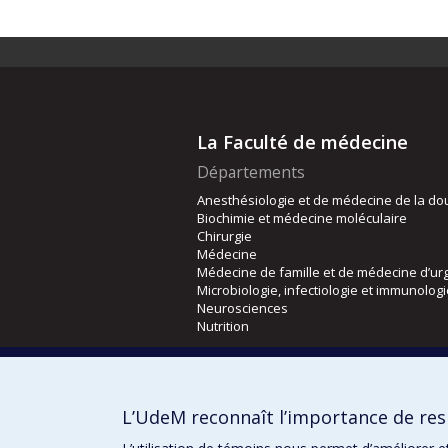
La Faculté de médecine
Départements
Anesthésiologie et de médecine de la do
Biochimie et médecine moléculaire
Chirurgie
Médecine
Médecine de famille et de médecine d’ur
Microbiologie, infectiologie et immunolog
Neurosciences
Nutrition
Écoles
Kinésiologie et des sciences de l’activité
L’UdeM reconnaît l’importance de resp
Orthophonie et audiologie
Réadaptation