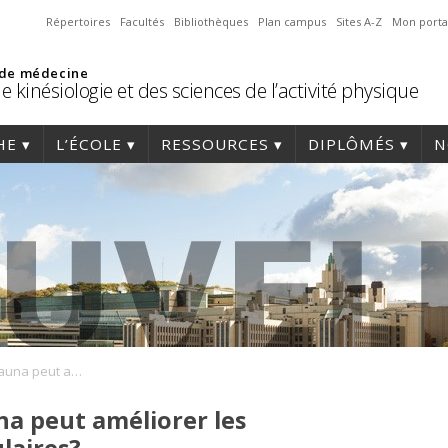
Répertoires
Facultés
Bibliothèques
Plan campus
Sites A-Z
Mon porta
 de médecine
e kinésiologie et des sciences de l’activité physique
HE
L’ÉCOLE
RESSOURCES
DIPLÔMÉS
N
Est-ce vrai que le sauna peut améliorer les capacités cardiovasculaires?
una peut améliorer les