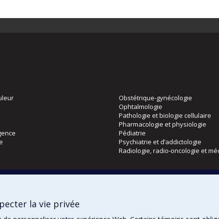
uleur
Obstétrique-gynécologie
Ophtalmologie
Pathologie et biologie cellulaire
Pharmacologie et physiologie
gence
Pédiatrie
ie
Psychiatrie et d’addictologie
Radiologie, radio-oncologie et mé
Directions
 physique
DPC
ecter la vie privée
CPASS
Éthique clinique